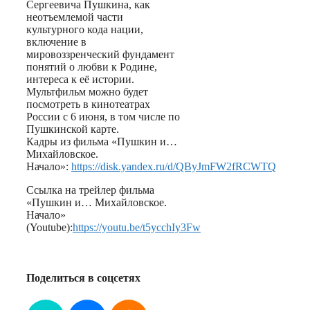
Сергеевича Пушкина, как
неотъемлемой части
культурного кода нации,
включение в
мировоззренческий фундамент
понятий о любви к Родине,
интереса к её истории.
Мультфильм можно будет
посмотреть в кинотеатрах
России с 6 июня, в том числе по
Пушкинской карте.
Кадры из фильма «Пушкин и…
Михайловское.
Начало»:
https://disk.yandex.ru/d/QByJmFW2fRCWTQ
Ссылка на трейлер фильма
«Пушкин и… Михайловское.
Начало»
(Youtube):
https://youtu.be/t5ycchIy3Fw
Поделиться в соцсетях