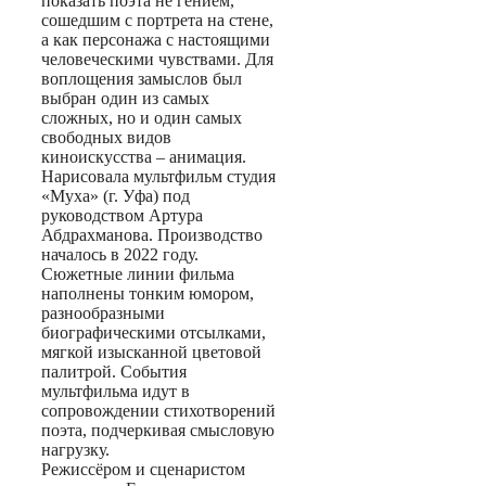
показать поэта не гением,
сошедшим с портрета на стене,
а как персонажа с настоящими
человеческими чувствами. Для
воплощения замыслов был
выбран один из самых
сложных, но и один самых
свободных видов
киноискусства – анимация.
Нарисовала мультфильм студия
«Муха» (г. Уфа) под
руководством Артура
Абдрахманова. Производство
началось в 2022 году.
Сюжетные линии фильма
наполнены тонким юмором,
разнообразными
биографическими отсылками,
мягкой изысканной цветовой
палитрой. События
мультфильма идут в
сопровождении стихотворений
поэта, подчеркивая смысловую
нагрузку.
Режиссёром и сценаристом