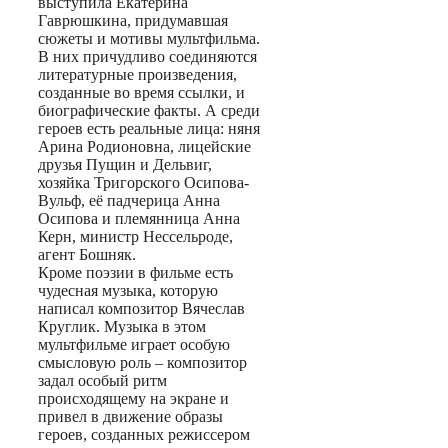
выступила Екатерина
Гаврюшкина, придумавшая
сюжеты и мотивы мультфильма.
В них причудливо соединяются
литературные произведения,
созданные во время ссылки, и
биографические факты. А среди
героев есть реальные лица: няня
Арина Родионовна, лицейские
друзья Пущин и Дельвиг,
хозяйка Тригорского Осипова-
Вульф, её падчерица Анна
Осипова и племянница Анна
Керн, министр Нессельроде,
агент Бошняк.
Кроме поэзии в фильме есть
чудесная музыка, которую
написал композитор Вячеслав
Круглик. Музыка в этом
мультфильме играет особую
смысловую роль – композитор
задал особый ритм
происходящему на экране и
привел в движение образы
героев, созданных режиссером