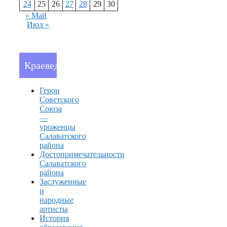
24
25
26
27
28
29
30
« Май
Июл »
Краеведение
Герои
Советского
Союза
—
уроженцы
Салаватского
района
Достопримечательности
Салаватского
района
Заслуженные
и
народные
артисты
История