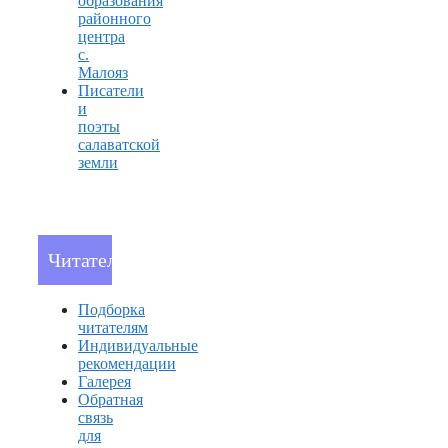
образования
районного
центра
с.
Малояз
Писатели
и
поэты
салаватской
земли
Читателям
Подборка
читателям
Индивидуальные
рекомендации
Галерея
Обратная
связь
для