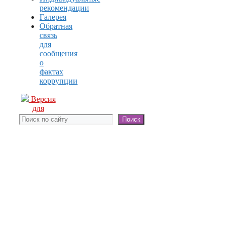
рекомендации
Галерея
Обратная
связь
для
сообщения
о
фактах
коррупции
Версия
для
слабовидящих
Поиск
Поиск