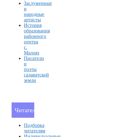
Заслуженные
и
народные
артисты
История
образования
районного
центра
с.
Малояз
Писатели
и
поэты
салаватской
земли
Читателям
Подборка
читателям
Индивидуальные