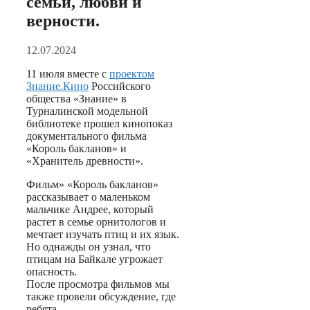
семьи, любви и
верности.
12.07.2024
11 июля вместе с
проектом
Знание.Кино
Российского
общества «Знание» в
Турналинской модельной
библиотеке прошел кинопоказ
документального фильма
«Король бакланов» и
«Хранитель древности».
Фильм» «Король бакланов»
рассказывает о маленьком
мальчике Андрее, который
растет в семье орнитологов и
мечтает изучать птиц и их язык.
Но однажды он узнал, что
птицам на Байкале угрожает
опасность.
После просмотра фильмов мы
также провели обсуждение, где
ребята