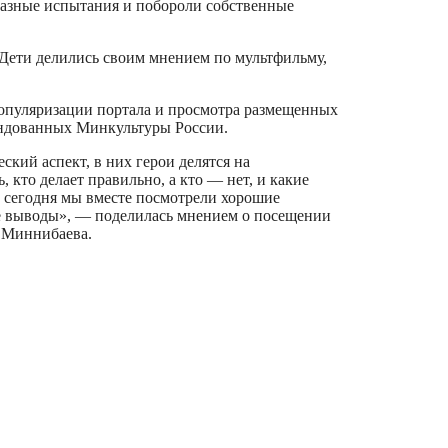
разные испытания и побороли собственные
 Дети делились своим мнением по мультфильму,
популяризации портала и просмотра размещенных
ендованных Минкультуры России.
кий аспект, в них герои делятся на
 кто делает правильно, а кто — нет, и какие
то сегодня мы вместе посмотрели хорошие
е выводы», — поделилась мнением о посещении
 Миннибаева.