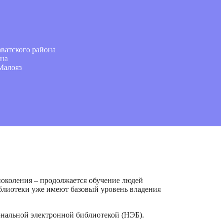
ватского района
она
Малояз
околения – продолжается обучение людей
блиотеки уже имеют базовый уровень владения
нальной электронной библиотекой (НЭБ).