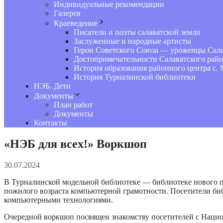
Индивидуальные рекомендации
Галерея
Краеведение
Писатели и поэты салаватской земли
Заслуженные и народные артисты
Герои Советского Союза — уроженцы Сала
Достопримечательности Салаватского рай
История образования районного центра с. 
История Турналинской библиотеки
НЭБ. Дети
Документы
План работ
Документы
Контакты
«НЭБ для всех!» Воркшоп
30.07.2024
В Турналинской модельной библиотеке — библиотеке нового п
пожилого возраста компьютерной грамотности. Посетители би
компьютерными технологиями.
Очередной воркшоп посвящен знакомству посетителей с Нацио