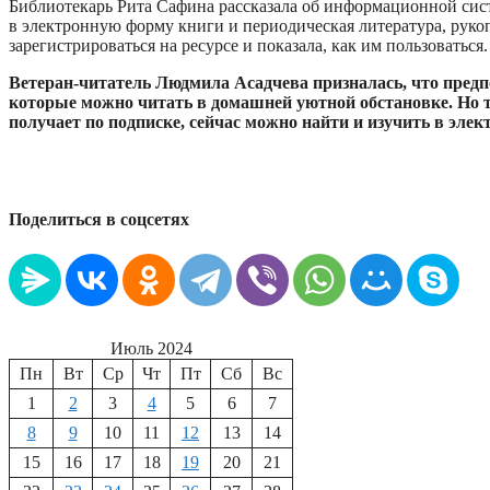
Библиотекарь Рита Сафина рассказала об информационной сис
в электронную форму книги и периодическая литература, руко
зарегистрироваться на ресурсе и показала, как им пользоваться.
Ветеран-читатель Людмила Асадчева призналась, что пред
которые можно читать в домашней уютной обстановке. Но т
получает по подписке, сейчас можно найти и изучить в элек
Поделиться в соцсетях
Июль 2024
Пн
Вт
Ср
Чт
Пт
Сб
Вс
1
2
3
4
5
6
7
8
9
10
11
12
13
14
15
16
17
18
19
20
21