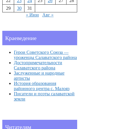
22
23
24
25
26
27
28
29
30
31
« Июн
Авг »
Краеведение
Герои Советского Союза —
уроженцы Салаватского района
Достопримечательности
Салаватского района
Заслуженные и народные
артисты
История образования
районного центра с. Малояз
Писатели и поэты салаватской
земли
Читателям