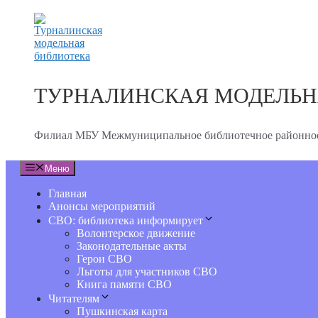
Перейти
к
содержимому
ТУРНАЛИНСКАЯ МОДЕЛЬН
Филиал МБУ Межмуниципальное библиотечное районное
Меню
Главная
Анонсы мероприятий
СВО: библиотека информирует
Волонтерское движение
Законодательные акты
Герои СВО
Льготы для участников СВО
Книга памяти СВО
Читателям
Пушкинская карта