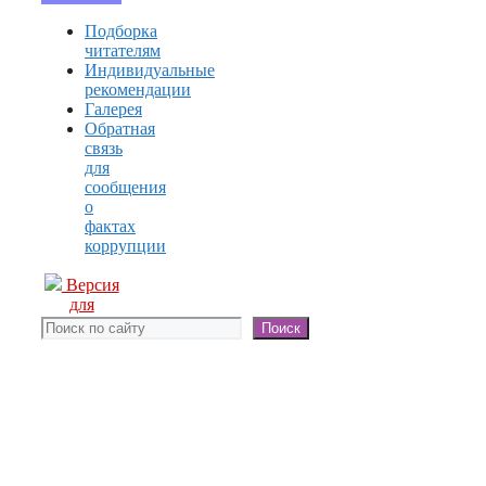
Подборка
читателям
Индивидуальные
рекомендации
Галерея
Обратная
связь
для
сообщения
о
фактах
коррупции
Версия
для
слабовидящих
Поиск
Поиск