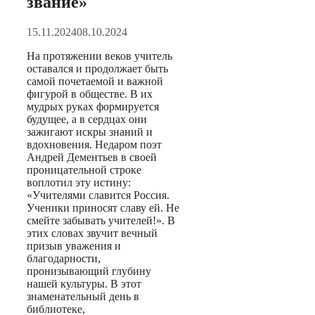
звание»
15.11.2024
08.10.2024
На протяжении веков учитель
оставался и продолжает быть
самой почетаемой и важной
фигурой в обществе. В их
мудрых руках формируется
будущее, а в сердцах они
зажигают искры знаний и
вдохновения. Недаром поэт
Андрей Дементьев в своей
проницательной строке
воплотил эту истину:
«Учителями славится Россия.
Ученики приносят славу ей. Не
смейте забывать учителей!». В
этих словах звучит вечный
призыв уважения и
благодарности,
пронизывающий глубину
нашей культуры. В этот
знаменательный день в
библиотеке,