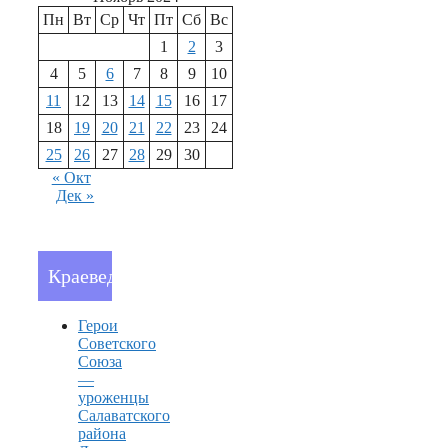
Пн
Вт
Ср
Чт
Пт
Сб
Вс
1
2
3
4
5
6
7
8
9
10
11
12
13
14
15
16
17
18
19
20
21
22
23
24
25
26
27
28
29
30
« Окт
Дек »
Краеведение
Герои
Советского
Союза
—
уроженцы
Салаватского
района