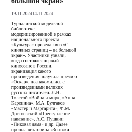
большой экран»
19.11.2024
14.11.2024
Турналинской модельной
библиотеке,
модернизированной в рамках
национального проекта
«Культура» провела квиз «С
книжных страниц – на большой
экран». Участники узнали,
когда состоялся первый
киносеанс в России,
экранизация какого
произведения получила премию
«Оскар», познакомились с
произведениями великих
русских писателей: Л.Н.
Толстой «Война и мир», «Анна
Каренина», М.А. Булгаков
«Мастер и Маргарита», Ф.М.
Достоевский «Преступление
наказание», А.С. Пушкин
«Пиковая дама» и др. Далее
прошла викторина «Знатоки