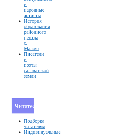
и
народные
артисты
История
образования
районного
центра
с.
Малояз
Писатели
и
поэты
салаватской
земли
Читателям
Подборка
читателям
Индивидуальные