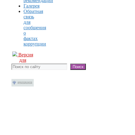
рекомендации
Галерея
Обратная
связь
для
сообщения
о
фактах
коррупции
Версия
для
слабовидящих
Поиск
Поиск