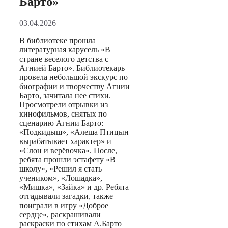
Барто»
03.04.2026
В библиотеке прошла
литературная карусель «В
стране веселого детства с
Агнией Барто». Библиотекарь
провела небольшой экскурс по
биографии и творчеству Агнии
Барто, зачитала нее стихи.
Просмотрели отрывки из
кинофильмов, снятых по
сценарию Агнии Барто:
«Подкидыш», «Алеша Птицын
вырабатывает характер» и
«Слон и верёвочка». После,
ребята прошли эстафету «В
школу», «Решил я стать
учеником», «Лошадка»,
«Мишка», «Зайка» и др. Ребята
отгадывали загадки, также
поиграли в игру «Доброе
сердце», раскрашивали
раскраски по стихам А.Барто