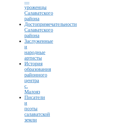
—
уроженцы
Салаватского
района
Достопримечательности
Салаватского
района
Заслуженные
и
народные
артисты
История
образования
районного
центра
с.
Малояз
Писатели
и
поэты
салаватской
земли