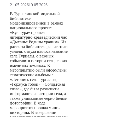
21.05.2026
19.05.2026
В Турналинской модельной
библиотеке,
модернизированной в рамках
национального проекта
«Культура» прошел
литературно-краеведческий час
«Дыханье Родины храним». Из
рассказа библиотекаря читатели
узнали, откуда взялось название
села Турналы, о важных
событиях в истории села, своих
именитых земляках. К
мероприятию были оформлены
тематические альбомы :
«Летопись села Турналы»,
«Горжусь тобой», «Солдатская
слава», где была размещена
информация из истории села, а
также уникальные черно-белые
фотографии. В ходе
мероприятия прошла мини-
викторина. В завершении