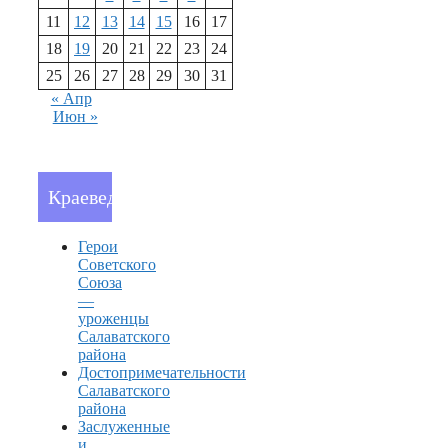
11
12
13
14
15
16
17
18
19
20
21
22
23
24
25
26
27
28
29
30
31
« Апр
Июн »
Краеведение
Герои
Советского
Союза
—
уроженцы
Салаватского
района
Достопримечательности
Салаватского
района
Заслуженные
и