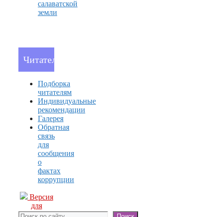
салаватской
земли
Читателям
Подборка
читателям
Индивидуальные
рекомендации
Галерея
Обратная
связь
для
сообщения
о
фактах
коррупции
Версия
для
слабовидящих
Поиск
Поиск