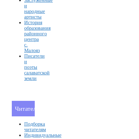
Заслуженные
и
народные
артисты
История
образования
районного
центра
с.
Малояз
Писатели
и
поэты
салаватской
земли
Читателям
Подборка
читателям
Индивидуальные