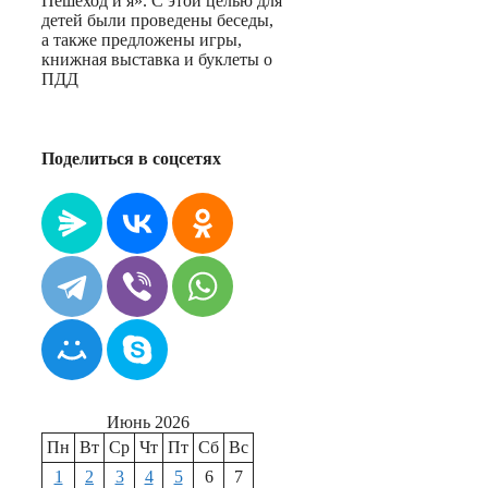
Пешеход и я». С этой целью для
детей были проведены беседы,
а также предложены игры,
книжная выставка и буклеты о
ПДД
Поделиться в соцсетях
Июнь 2026
Пн
Вт
Ср
Чт
Пт
Сб
Вс
1
2
3
4
5
6
7