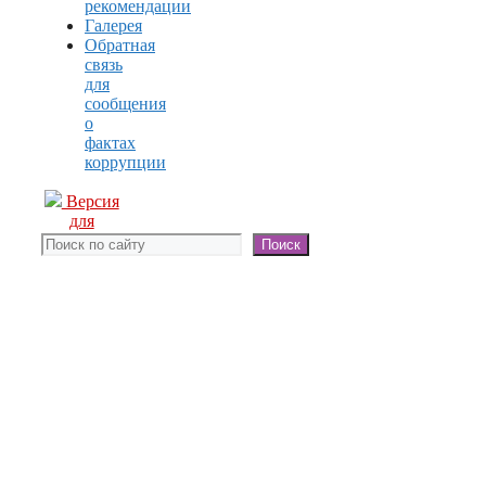
рекомендации
Галерея
Обратная
связь
для
сообщения
о
фактах
коррупции
Версия
для
слабовидящих
Поиск
Поиск