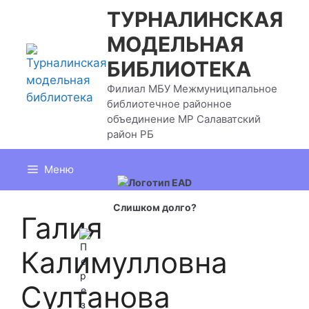
Перейти
ТУРНАЛИНСКАЯ
к
МОДЕЛЬНАЯ
содержимому
БИБЛИОТЕКА
Филиал МБУ Межмуниципальное
библиотечное районное
объединение МР Салаватский
район РБ
Меню
Слишком долго?
Галия
Калимулловна
Султанова